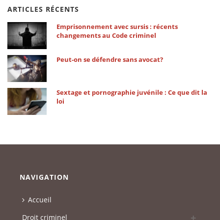
ARTICLES RÉCENTS
Emprisonnement avec sursis : récents
changements au Code criminel
Peut-on se défendre sans avocat?
Sextage et pornographie juvénile : Ce que dit la
loi
NAVIGATION
Accueil
Droit criminel