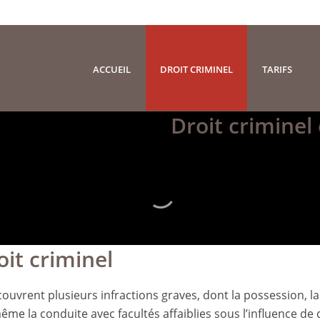
ACCUEIL
DROIT CRIMINEL
TARIFS
Droit criminel
oit criminel
e couvrent plusieurs infractions graves, dont la possession, la
ême la conduite avec facultés affaiblies sous l’influence de 