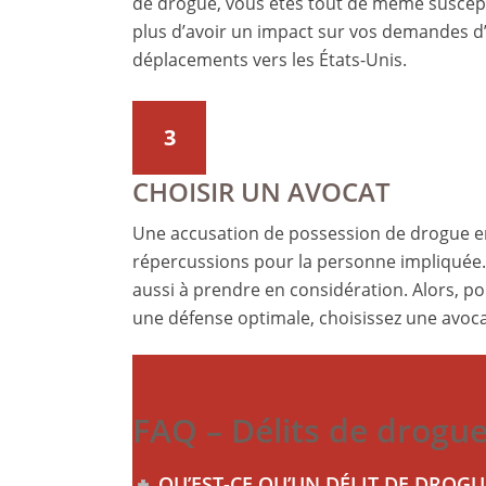
de drogue, vous êtes tout de même susceptib
plus d’avoir un impact sur vos demandes d’
déplacements vers les États-Unis.
3
CHOISIR UN AVOCAT
Une accusation de possession de drogue en
répercussions pour la personne impliquée. 
aussi à prendre en considération. Alors, p
une défense optimale, choisissez une avocat
FAQ – Délits de drogue
QU’EST-CE QU’UN DÉLIT DE DROGU