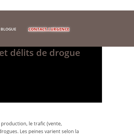
BLOGUE
CONTACT / URGENCE
 et délits de drogue
 production, le trafic (vente,
drogues. Les peines varient selon la