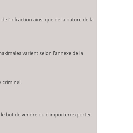
de l’infraction ainsi que de la nature de la
maximales varient selon l’annexe de la
 criminel.
ns le but de vendre ou d’importer/exporter.