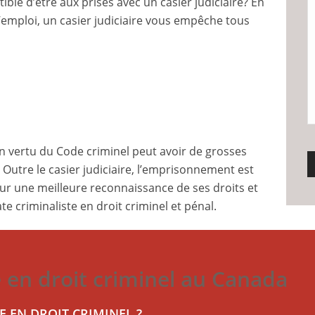
le d’être aux prises avec un casier judiciaire? En
emploi, un casier judiciaire vous empêche tous
 vertu du Code criminel peut avoir de grosses
Outre le casier judiciaire, l’emprisonnement est
our une meilleure reconnaissance de ses droits et
e criminaliste en droit criminel et pénal.
 en droit criminel au Canada
E EN DROIT CRIMINEL ?