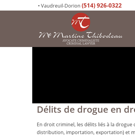
(514) 926-0322
•
Vaudreuil-Dorion
Délits de drogue en dr
En droit criminel, les délits liés à la drogu
distribution, importation, exportation) et m