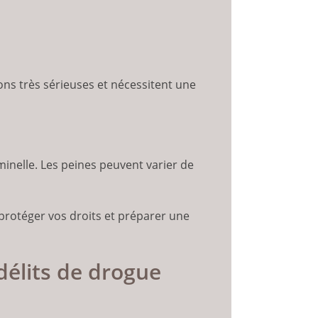
ions très sérieuses et nécessitent une
minelle. Les peines peuvent varier de
 protéger vos droits et préparer une
délits de drogue