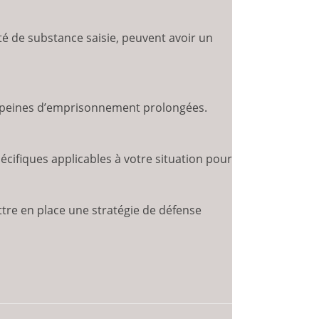
té de substance saisie, peuvent avoir un
es peines d’emprisonnement prolongées.
spécifiques applicables à votre situation pour
tre en place une stratégie de défense