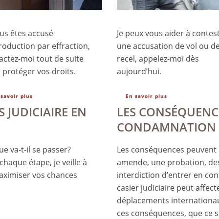
ous êtes accusé
Je peux vous aider à contes
troduction par effraction,
une accusation de vol ou d
actez-moi tout de suite
recel, appelez-moi dès
 protéger vos droits.
aujourd’hui.
 savoir plus
En savoir plus
 JUDICIAIRE EN
LES CONSÉQUENCE
CONDAMNATION
e va-t-il se passer?
Les conséquences peuvent 
chaque étape, je veille à
amende, une probation, de
maximiser vos chances
interdiction d’entrer en co
casier judiciaire peut affec
déplacements internationa
ces conséquences, que ce s