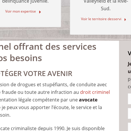
délinquance juvénile.
Valleyfield et la Rive-
Sud.
Voir mon expertise
Voir le territoire desservi
nel offrant des services
os besoins
J
u
OTÉGER VOTRE AVENIR
p
sion de drogues et stupéfiants, de conduite avec
c
de fraude ou toute autre infraction au
droit criminel
entation légale compétente par une
avocate
ue je peux vous apporter l’écoute, le service et la
soin.
ate criminaliste depuis 1990. Je suis disponible