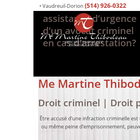
Besoin d’une
(514) 926-0322
•
Vaudreuil-Dorion
assistance d’urgence
d’un avocat criminel
en cas d’arrestation?
Me Martine Thibod
Droit criminel | Droit 
Être accusé d’une infraction criminelle es
ou même peine d’emprisonnement, peuvent